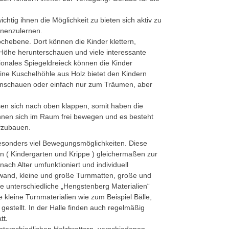
wichtig ihnen die Möglichkeit zu bieten sich aktiv zu
nenzulernen.
hochebene. Dort können die Kinder klettern,
 Höhe herunterschauen und viele interessante
onales Spiegeldreieck können die Kinder
eine Kuschelhöhle aus Holz bietet den Kindern
nschauen oder einfach nur zum Träumen, aber
en sich nach oben klappen, somit haben die
önnen sich im Raum frei bewegen und es besteht
fzubauen.
besonders viel Bewegungsmöglichkeiten. Diese
n ( Kindergarten und Krippe ) gleichermaßen zur
ach Alter umfunktioniert und individuell
rwand, kleine und große Turnmatten, große und
le unterschiedliche „Hengstenberg Materialien“
kleine Turnmaterialien wie zum Beispiel Bälle,
t gestellt. In der Halle finden auch regelmäßig
tt.