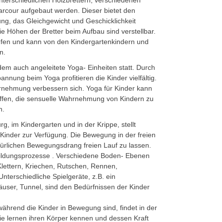
nterschiedlichen Holzbrettern, verschiedenen
arcour aufgebaut werden. Dieser bietet den
ng, das Gleichgewicht und Geschicklichkeit
e Höhen der Bretter beim Aufbau sind verstellbar.
stufen und kann von den Kindergartenkindern und
n.
m auch angeleitete Yoga- Einheiten statt. Durch
ung beim Yoga profitieren die Kinder vielfältig.
rnehmung verbessern sich. Yoga für Kinder kann
affen, die sensuelle Wahrnehmung von Kindern zu
n.
, im Kindergarten und in der Krippe, stellt
 Kinder zur Verfügung. Die Bewegung in der freien
türlichen Bewegungsdrang freien Lauf zu lassen.
Bildungsprozesse . Verschiedene Boden- Ebenen
lettern, Kriechen, Rutschen, Rennen,
nterschiedliche Spielgeräte, z.B. ein
häuser, Tunnel, sind den Bedürfnissen der Kinder
ährend die Kinder in Bewegung sind, findet in der
 Sie lernen ihren Körper kennen und dessen Kraft