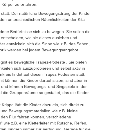
n Körper zu erfahren.
t statt. Der natürliche Bewegungsdrang der Kinder
n den unterschiedlichen Räumlichkeiten der Kita
edene Bedürfnisse sich zu bewegen. Sie sollen die
 entscheiden, wie sie dieses ausleben und
er entwickeln sich die Sinne wie z.B. das Sehen,
torik werden bei jedem Bewegungsangebot
gibt es bewegliche Trapez-Podeste . Sie bieten
keiten sich auszuprobieren und selbst aktiv in
reis findet auf diesen Trapez Podesten statt.
it können die Kinder darauf sitzen, sind aber in
kt und können Bewegungs- und Singspiele in der
 die Gruppenräume so gestaltet, das die Kinder
Krippe lädt die Kinder dazu ein, sich direkt zu
- und Bewegungsmaterialien wie z.B. kleine
 den Flur fahren können, verschiedene
wie z.B. eine Kletterleiter mit Rutsche, Reifen,
den Kindern immer zur Verfügung. Gerade für die