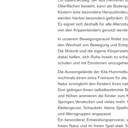
Ein Balanciersteg, der aus mehreren u
Oberflächen besteht, kann als Bodenp
Kindern eine besondere Herausforderu
werden hierbei besonders gefördert. Di
Es eignet sich deshalb für alle Alters
von den Krippenkindern genutzt werde
In unserem Bewegungsraum findet zude
den Wechsel von Bewegung und Entspann
Die Motorik und die eigene Körperwah
dabei helfen, sich Ruhe-Inseln zu sch
schulen und mit Emotionen umzugehe
Die Aussengelände der Kita Hummelburg
nochmals einen extra Freiraum für die
Natur ermöglicht den Kindern ihren na
Dort gelingen ihnen selbstbestimmte 
und Höhen animieren die Kinder zum K
Springen,Verstecken und vieles mehr. U
Klettergerüst, Schaukeln, kleine Spiel
und Altersgruppen angepasst.
Ein besonderer Entwicklungsprozess, w
freien Natur und im freien Spiel statt.